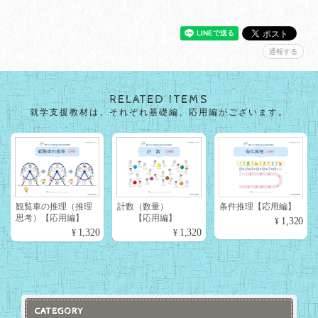
通報する
RELATED ITEMS
就学支援教材は、それぞれ基礎編、応用編がございます。
観覧車の推理（推理
計数（数量）
条件推理【応用編】
思考）【応用編】
【応用編】
¥1,320
¥1,320
¥1,320
CATEGORY